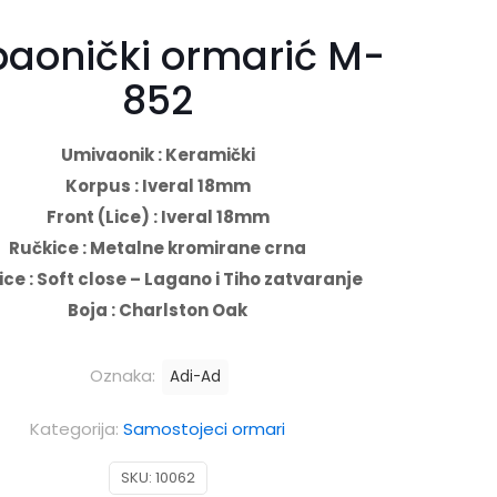
aonički ormarić M-
852
Umivaonik : Keramički
Korpus : Iveral 18mm
Front (Lice) : Iveral 18mm
Ručkice : Metalne kromirane crna
ice : Soft close – Lagano i Tiho zatvaranje
Boja :
Charlston Oak
Oznaka:
Adi-Ad
Kategorija:
Samostojeci ormari
SKU:
10062