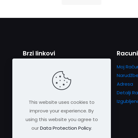
Brzi linkovi
Racun
Kontakt
Moj Raču
O Nama
Narudžb
Način plaćanja
Adresa
OPĆI USLOVI KORIŠTENJA I KUPOVINE
Detalji R
Privacy Policy
Izgubljen
This website uses cookies to
improve your experience. By
using this website you agree to
our
Data Protection Policy
.