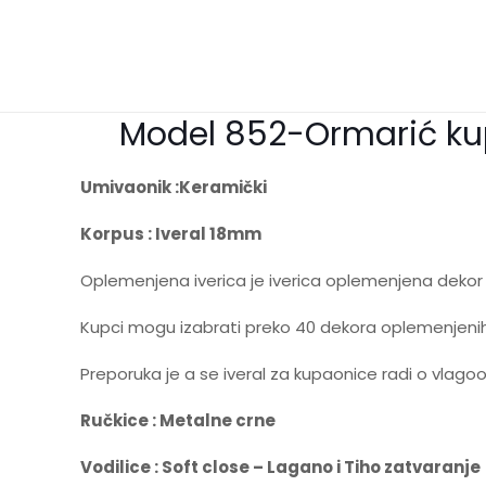
Model 852-Ormarić ku
Umivaonik :Keramički
Korpus : Iveral 18mm
Oplemenjena iverica je iverica oplemenjena dekor 
Kupci mogu izabrati preko 40 dekora oplemenjenih 
Preporuka je a se iveral za kupaonice radi o vlago
Ručkice : Metalne crne
Vodilice : Soft close – Lagano i Tiho zatvaranje