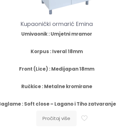
Kupaonički ormarić Emina
Umivaonik : Umjetni mramor
Korpus : Iveral 18mm
Front (Lice) : Medijapan 18mm
Ručkice : Metalne kromirane
Baglame : Soft close – Lagano i Tiho zatvaranje
Pročitaj više