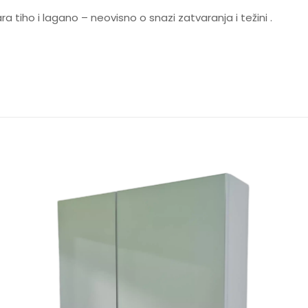
a tiho i lagano – neovisno o snazi zatvaranja i težini .
Recenzije
nema recenzija.
 logirani kupci koji su kupili ovaj proizvod mogu napisati recen