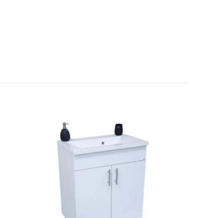
ziju.