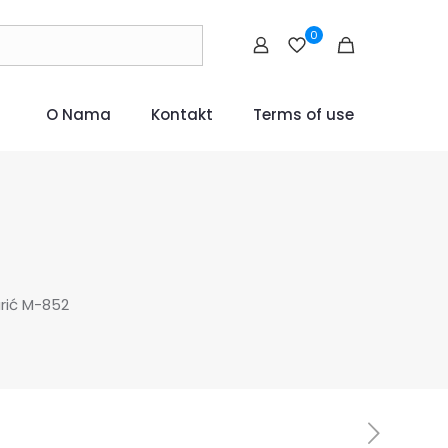
0
O Nama
Kontakt
Terms of use
rić M-852