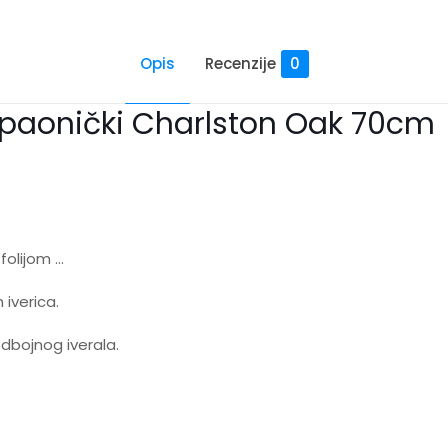
Opis
Recenzije
0
paonički Charlston Oak 70cm 
folijom …
iverica.
odbojnog iverala.