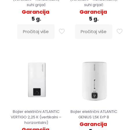
suhi grijač
suhi grijač
Garancija
Garancija
5 g.
5 g.
Pročitaj više
Pročitaj više
Bojler električni ATLANTIC
Bojler električni ATLANTIC
VERTIGO 2,25 K (vertikalni –
GENIUS 1,5K ErP B
horizontalni)
Garancija
Garancija