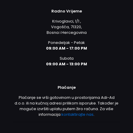
Radno Vrijeme
Krivoglavci, 1/1 ,
Vogošća, 71320,
Bosna i Hercegovina
Ponedeljak - Petak
09:00 AM - 17:00 PM
Subota
09:00 AM - 13:00 PM
Plaćanje
Plaćanje se vrši gotovinom u prostorijama Adi-Ad
d.o.o. ili na kućnoj adresi prilikom isporuke. Također je
moguće izvršiti uplatu putem žiro računa. Za više
informacija
kontaktirajte nas
.