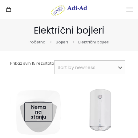
Električni bojleri
Početna
Bojleri
Električni bojleri
Sorted
Prikaz svih 15 rezultata
by
latest
Nema
na
stanju