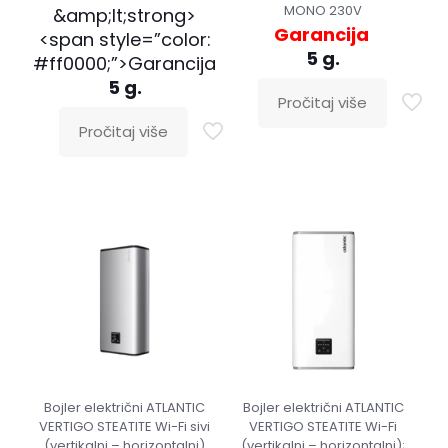
MONO 230V
&amp;lt;strong>
Garancija
<span style=”color:
5 g.
#ff0000;”>Garancija
5 g.
Pročitaj više
Pročitaj više
Bojler električni ATLANTIC
Bojler električni ATLANTIC
VERTIGO STEATITE Wi-Fi sivi
VERTIGO STEATITE Wi-Fi
(vertikalni – horizontalni)
(vertikalni – horizontalni);