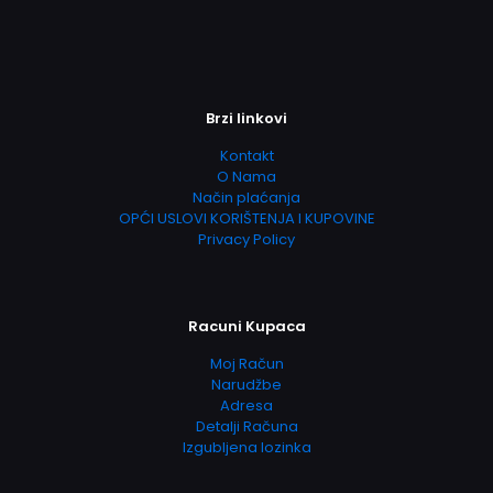
Brzi linkovi
Kontakt
O Nama
Način plaćanja
OPĆI USLOVI KORIŠTENJA I KUPOVINE
Privacy Policy
Racuni Kupaca
Moj Račun
Narudžbe
Adresa
Detalji Računa
Izgubljena lozinka