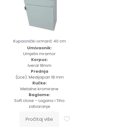
Kupaonički ormarić 40 cm
Umivaonik:
Umjetni mramor
Korpus:
Iveral 18mm
Prednja
(Lice): Medijapan 18 mm
Ručke:
Metalne kromirane
Baglame:
Soft close – Lagano i Tiho
zatvaranje
Pročitaj više