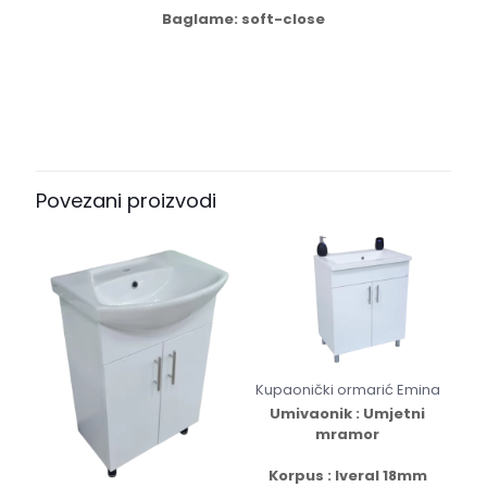
Baglame: soft-close
Recenzije
Dimenzije
68 cm
Još nema recenzija.
Samo logirani kupci koji su kupili ovaj proizvod mogu
napisati recenziju.
Povezani proizvodi
Kupaonički ormarić Emina
Umivaonik : Umjetni
mramor
Korpus : Iveral 18mm