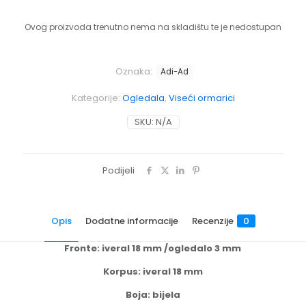
Ovog proizvoda trenutno nema na skladištu te je nedostupan
Oznaka:
Adi-Ad
Kategorije:
Ogledala
,
Viseći ormarici
SKU:
N/A
Podijeli
Opis
Dodatne informacije
Recenzije
0
Fronte: iveral 18 mm /ogledalo 3 mm
Korpus: iveral 18 mm
Boja: bijela